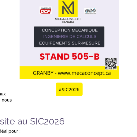
#SIC2026
aux
 nous
isite au SIC2026
éal pour :