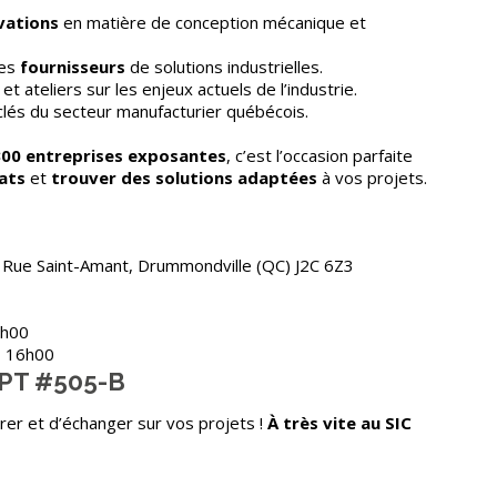
vations
en matière de conception mécanique et
des
fournisseurs
de solutions industrielles.
et ateliers sur les enjeux actuels de l’industrie.
lés du secteur manufacturier québécois.
300 entreprises exposantes
, c’est l’occasion parfaite
ats
et
trouver des solutions adaptées
à vos projets.
 Rue Saint-Amant, Drummondville (QC) J2C 6Z3
9h00
– 16h00
T #505-B
er et d’échanger sur vos projets !
À très vite au SIC