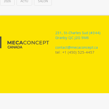
2026
ACTU
SALON
231, St-Charles Sud (#344)
Granby QC J2G 9M6
contact@mecaconcept.ca
tel : +1 (450) 525-4457