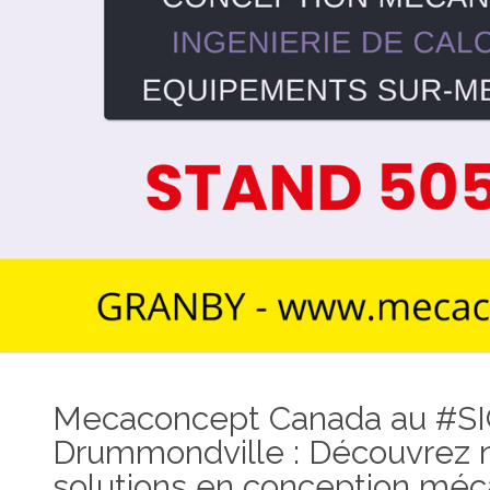
Mecaconcept Canada au #SI
Drummondville : Découvrez 
solutions en conception méc