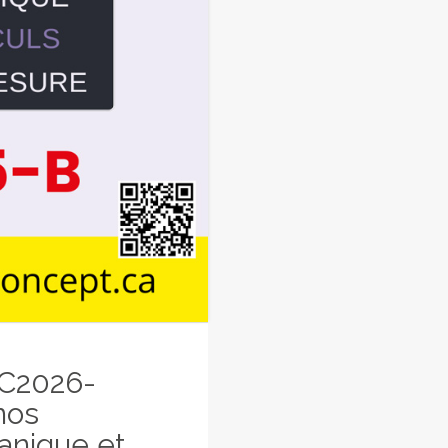
C2026-
nos
anique et