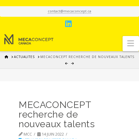
contact@mecaconcept.ca
LinkedIn
N
HOME
ACTUALITES
MECACONCEPT RECHERCHE DE NOUVEAUX TALENTS
MECACONCEPT
recherche de
nouveaux talents
MCC
14 JUIN 2022